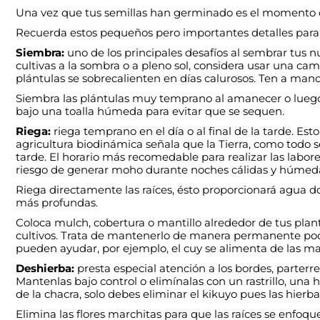
Una vez que tus semillas han germinado es el momento de 
Recuerda estos pequeños pero importantes detalles para 
Siembra:
uno de los principales desafíos al sembrar tus n
cultivas a la sombra o a pleno sol, considera usar una c
plántulas se sobrecalienten en días calurosos. Ten a mano
Siembra las plántulas muy temprano al amanecer o luego de
bajo una toalla húmeda para evitar que se sequen.
Riega:
riega temprano en el día o al final de la tarde. Es
agricultura biodinámica señala que la Tierra, como todo ser
tarde. El horario más recomedable para realizar las labores
riesgo de generar moho durante noches cálidas y húmed
Riega directamente las raíces, ésto proporcionará agua d
más profundas.
Coloca mulch, cobertura o mantillo alrededor de tus plan
cultivos. Trata de mantenerlo de manera permanente podan
pueden ayudar, por ejemplo, el cuy se alimenta de las male
Deshierba:
presta especial atención a los bordes, parterr
Mantenlas bajo control o elimínalas con un rastrillo, una 
de la chacra, solo debes eliminar el kikuyo pues las hier
Elimina las flores marchitas para que las raíces se enfoque