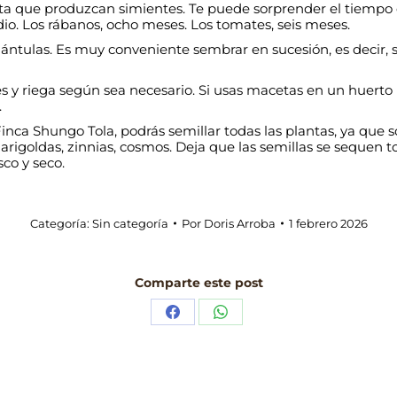
sta que produzcan simientes. Te puede sorprender el tiempo qu
io. Los rábanos, ocho meses. Los tomates, seis meses.
plántulas. Es muy conveniente sembrar en sucesión, es decir,
es y riega según sea necesario. Si usas macetas en un huert
.
inca Shungo Tola, podrás semillar todas las plantas, ya que s
 marigoldas, zinnias, cosmos. Deja que las semillas se sequen 
co y seco.
Categoría:
Sin categoría
Por
Doris Arroba
1 febrero 2026
Comparte este post
Share
Share
on
on
Facebook
WhatsApp