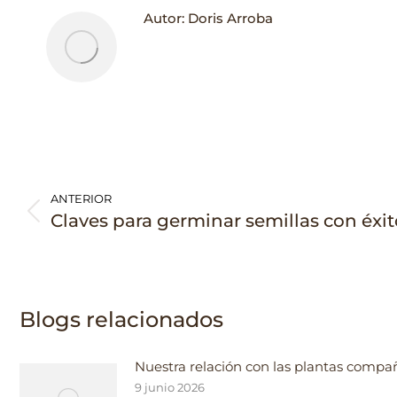
Autor:
Doris Arroba
Navegación
entre
ANTERIOR
Publicación
Claves para germinar semillas con éxit
publicaciones
anterior:
Blogs relacionados
Nuestra relación con las plantas compa
9 junio 2026