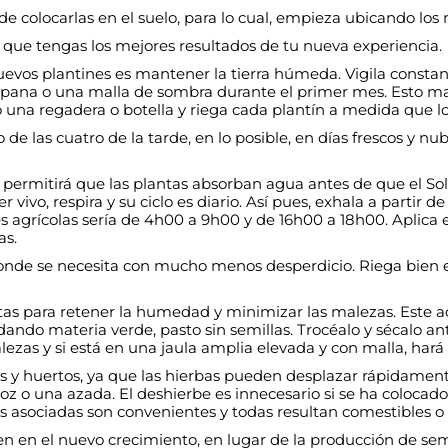
colocarlas en el suelo, para lo cual, empieza ubicando los m
que tengas los mejores resultados de tu nueva experiencia.
uevos plantines es mantener la tierra húmeda. Vigila constant
ampana o una malla de sombra durante el primer mes. Esto man
 una regadera o botella y riega cada plantín a medida que lo
 las cuatro de la tarde, en lo posible, en días frescos y nub
to permitirá que las plantas absorban agua antes de que el S
 vivo, respira y su ciclo es diario. Así pues, exhala a partir 
 agrícolas sería de 4h00 a 9h00 y de 16h00 a 18h00. Aplica el 
as.
onde se necesita con mucho menos desperdicio. Riega bien e i
tas para retener la humedad y minimizar las malezas. Este ac
do materia verde, pasto sin semillas. Trocéalo y sécalo ant
zas y si está en una jaula amplia elevada y con malla, hará est
es y huertos, ya que las hierbas pueden desplazar rápidament
hoz o una azada. El deshierbe es innecesario si se ha coloca
bas asociadas son convenientes y todas resultan comestibles o
n en el nuevo crecimiento, en lugar de la producción de semill