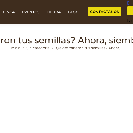
CONTÁCTANOS
FINCA
EVENTOS
TIENDA
BLOG
No
on tus semillas? Ahora, siem
Estás aquí:
Inicio
Sin categoría
¿Ya germinaron tus semillas? Ahora,…