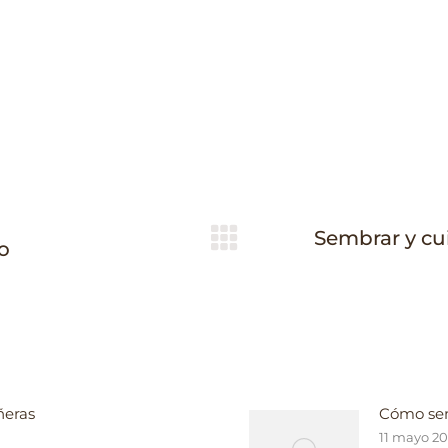
Sembrar y cu
Publicación
o
siguiente:
ñeras
Cómo sem
11 mayo 2