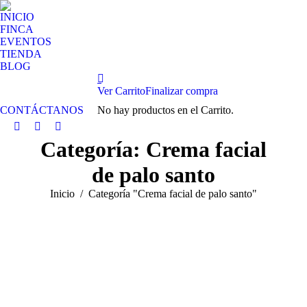
INICIO
FINCA
EVENTOS
TIENDA
BLOG
Ver Carrito
Finalizar compra
CONTÁCTANOS
No hay productos en el Carrito.
Facebook
Instagram
Whatsapp
Categoría:
Crema facial
page
page
page
opens
opens
opens
de palo santo
in
in
in
new
new
new
Estás aquí:
Inicio
Categoría "Crema facial de palo santo"
window
window
window