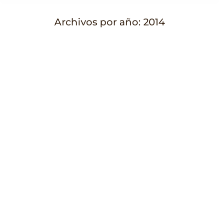
Archivos por año:
2014
Estás aquí:
Pomada regeneradora, con la fórmula
de Galeno y la magia de las abuelas