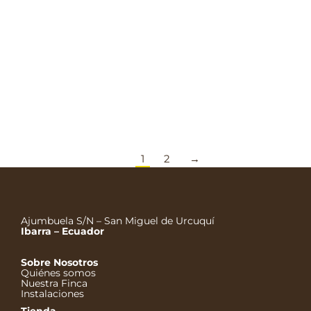
La mayoría de ingredientes de las cremas para la
dermatitis del pañal, escaldaduras e irritaciones
cutáneas, contiene productos químicos sintetizados.
Basta con leer las etiquetas para darse cuenta:
vaselina (extraída del petróleo), dimeticona, óxido de
zinc. Según el centro nacional de toxicología de
Estados Unidos el óxido de zinc tiene un nivel de
toxicidad por…
1
2
→
Ajumbuela S/N – San Miguel de Urcuquí
Ibarra – Ecuador
Sobre Nosotros
Quiénes somos
Nuestra Finca
Instalaciones
Tienda