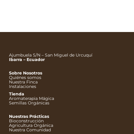
sobre su naturaleza de proteína y carbohidrato, que
se encuentra básicamente en los vertebrados y nos
permite, entre otras cosas, almacenar energía
elástica, es decir, en términos dérmicos perder en
menos tiempo las marcas provocadas por su…
Ajumbuela S/N – San Miguel de Urcuquí
Ibarra – Ecuador
Sobre Nosotros
Quiénes somos
Nuestra Finca
Instalaciones
Tienda
Aromaterapia Mágica
Semillas Orgánicas
Nuestras Prácticas
Bioconstrucción
Agricultura Orgánica
Nuestra Comunidad