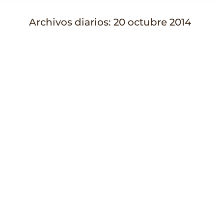
Archivos diarios:
20 octubre 2014
Estás aquí:
Por qué no usamos colágeno ni
elastina en preparados de
aromaterapia
Belleza natural
,
Cuidado de la piel
,
Testimonios
,
Venenos
de la industria.
Por
admin
20 octubre 2014
Cuando escuché hablar sobre el colágeno en una
crema de uso diario, me puse a investigar y supe