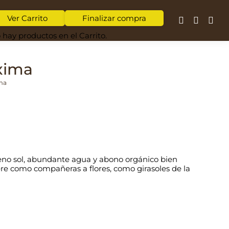
Ver Carrito
Finalizar compra
Facebook
Instagr
Wha
 hay productos en el Carrito.
page
page
pag
opens
opens
open
áxima
in
in
in
ima
new
new
new
window
window
win
pleno sol, abundante agua y abono orgánico bien
re como compañeras a flores, como girasoles de la