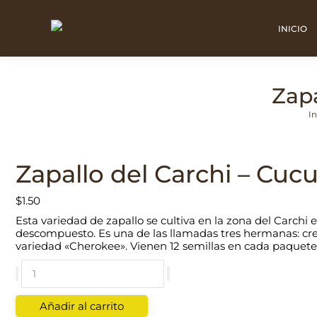
INICIO
Zapa
Est
In
Zapallo del Carchi – Cuc
$
1.50
Esta variedad de zapallo se cultiva en la zona del Carch
descompuesto. Es una de las llamadas tres hermanas: cre
variedad «Cherokee». Vienen 12 semillas en cada paquete
Zapallo
del
Carchi
-
Añadir al carrito
Cucurbita