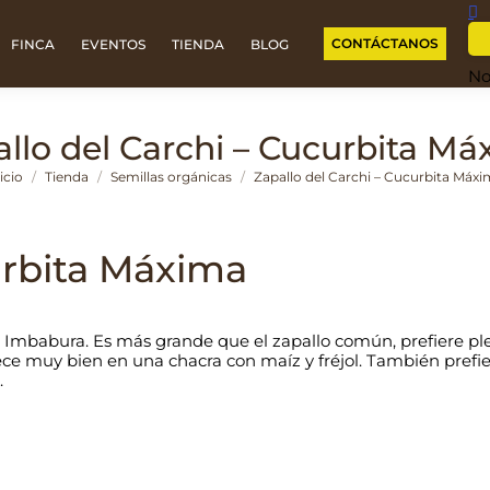
CONTÁCTANOS
FINCA
EVENTOS
TIENDA
BLOG
No
llo del Carchi – Cucurbita M
ás aquí:
icio
Tienda
Semillas orgánicas
Zapallo del Carchi – Cucurbita Máx
urbita Máxima
i e Imbabura. Es más grande que el zapallo común, prefiere 
ce muy bien en una chacra con maíz y fréjol. También prefie
.