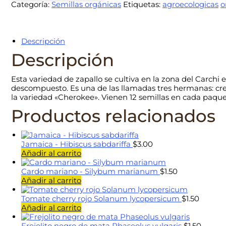
Categoría:
Semillas orgánicas
Etiquetas:
agroecologicas
o
Máxima
cantidad
Descripción
Descripción
Esta variedad de zapallo se cultiva en la zona del Carch
descompuesto. Es una de las llamadas tres hermanas: cre
la variedad «Cherokee». Vienen 12 semillas en cada paque
Productos relacionados
Jamaica - Hibiscus sabdariffa
$
3.00
Añadir al carrito
Cardo mariano - Silybum marianum
$
1.50
Añadir al carrito
Tomate cherry rojo Solanum lycopersicum
$
1.50
Añadir al carrito
Frejolito negro de mata Phaseolus vulgaris
$
1.50