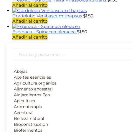
Añadir al carrito
Gordolobo Versbascum thapsus
$
1.50
Añadir al carrito
Espinaca - Spinacea oleracea
$
1.50
Añadir al carrito
Buscar:
Abejas
Aceites esenciales
Agricultura orgánica
Alimento ancestral
Alojamientos Eco
Apicultura
Aromaterapia
Aventura
Belleza natural
Bioconstrucción
Biofermentos