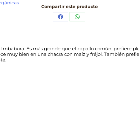
rgánicas
Compartir este producto
Share
Share
on
on
Facebook
WhatsApp
i e Imbabura. Es más grande que el zapallo común, prefiere 
ce muy bien en una chacra con maíz y fréjol. También prefi
te.