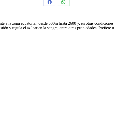
Share
Share
on
on
Facebook
WhatsApp
mente a la zona ecuatorial, desde 500m hasta 2600 y, en otras condicion
gestión y regula el azúcar en la sangre, entre otras propiedades. Prefier