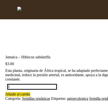
Jamaica – Hibiscus sabdariffa
$
3.00
Esta planta, originaria de África tropical, se ha adaptado perfecta
medicinal, reduce la presión arterial, es antioxidante, apoya a la di
constante.
Jamaica
-
Añadir al carrito
Hibiscus
Categoría:
Semillas orgánicas
Etiquetas:
agroecologica
Semilla org
sabdariffa
cantidad