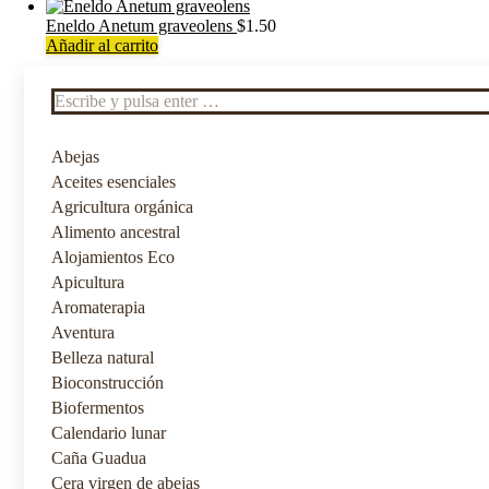
Eneldo Anetum graveolens
$
1.50
Añadir al carrito
Buscar:
Abejas
Aceites esenciales
Agricultura orgánica
Alimento ancestral
Alojamientos Eco
Apicultura
Aromaterapia
Aventura
Belleza natural
Bioconstrucción
Biofermentos
Calendario lunar
Caña Guadua
Cera virgen de abejas