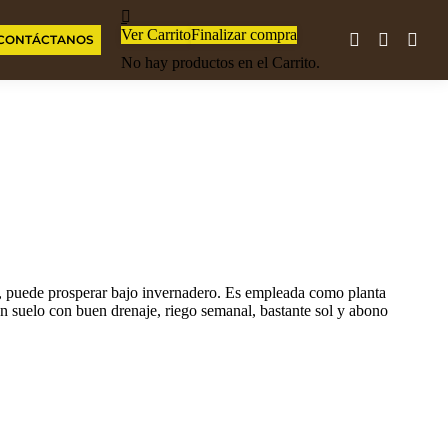
Ver Carrito
Finalizar compra
CONTÁCTANOS
Facebook
Instagram
What
No hay productos en el Carrito.
page
page
page
opens
opens
opens
in
in
in
new
new
new
window
window
wind
es, puede prosperar bajo invernadero. Es empleada como planta
e un suelo con buen drenaje, riego semanal, bastante sol y abono