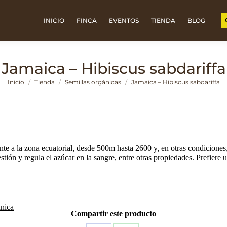
INICIO
FINCA
EVENTOS
TIENDA
BLOG
Jamaica – Hibiscus sabdariffa
Estás aquí:
Inicio
Tienda
Semillas orgánicas
Jamaica – Hibiscus sabdariffa
mente a la zona ecuatorial, desde 500m hasta 2600 y, en otras condicion
gestión y regula el azúcar en la sangre, entre otras propiedades. Prefier
ánica
Compartir este producto