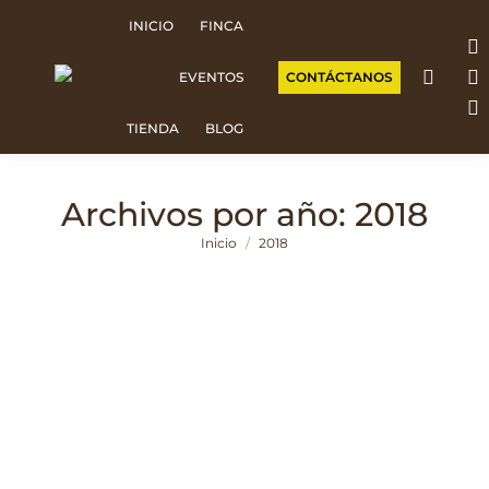
INICIO
FINCA
F
CONTÁCTANOS
EVENTOS
p
I
o
p
W
TIENDA
BLOG
in
o
p
n
in
o
Archivos por año:
2018
w
n
in
Estás aquí:
w
n
Inicio
2018
w