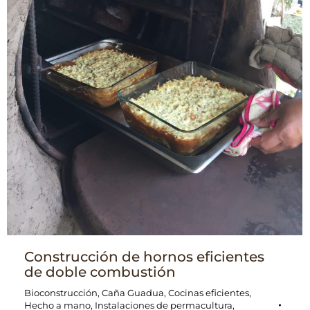
Construcción de hornos eficientes
de doble combustión
Bioconstrucción
,
Caña Guadua
,
Cocinas eficientes
,
Hecho a mano
,
Instalaciones de permacultura
,