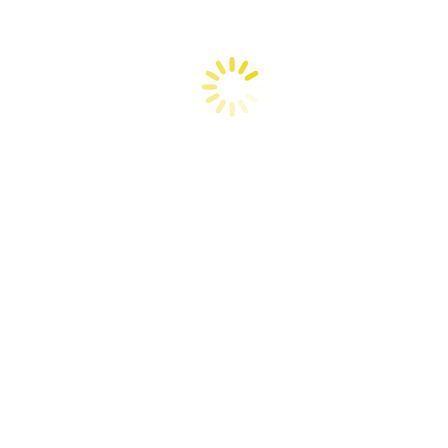
Abonos, fungicidas y fertilizantes sencillos para
hacer sin salir de casa
Agricultura orgánica
,
Biofermentos
,
cultivos orgánicos
,