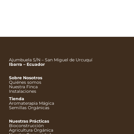
compartir Alma Calenda, el almanaque y calendario
permacultural de la finca Shungo Tola. Esta es una
versión libre que interpreta los datos divulgados por
nuestro maestro Jairo Restrepo, admirable y valiente
guerrero en favor de la agricultura orgánica. En su
libro «La Luna» de divulgación amplia…
Ajumbuela S/N – San Miguel de Urcuquí
Ibarra – Ecuador
Sobre Nosotros
Quiénes somos
Nuestra Finca
Instalaciones
Tienda
Aromaterapia Mágica
Semillas Orgánicas
Nuestras Prácticas
Bioconstrucción
Agricultura Orgánica