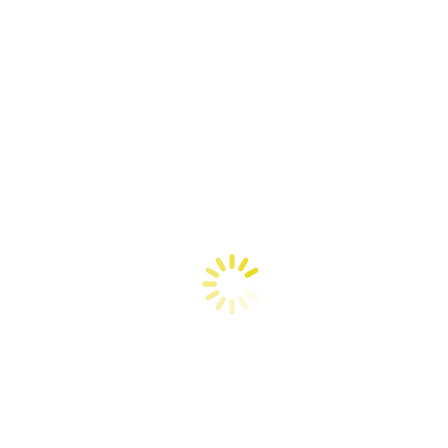
dispensable aprender a hacer los esenciales, como el pan de cada día, y 
de las recetas de…