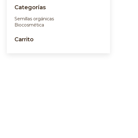
Categorías
Semillas orgánicas
Col r
Biocosmética
Brass
sabel
$
2.00
Carrito
Esta 
nativ
muy 
Europ
en la
Su cu
requi
templ
reco
plant
cuadr
prop
consu
las 1
sido 
veran
Sierr
en en
2026.