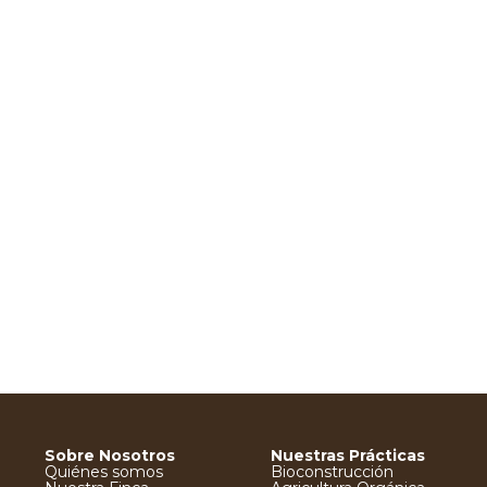
uebradas de la zona
tiene un sabor más dulce
babura, ha sido
que el tomate común.
ticada para usar sus
Crece bien sin lluvias, a
 en preparados
pleno sol en época de
nicos que combaten
verano. Como plantas
tipo de plagas con
compañeras prefiere las
 éxito. Sus hojas
flores melíferas y la
s también se pueden
albahaca.
mir para fumar. Sus
s alejan gusanos y
s, conviene tener
Añadir al carrito
 tabaco en una
na de la chacra.
adir al carrito
Sobre Nosotros
Nuestras Prácticas
Quiénes somos
Bioconstrucción