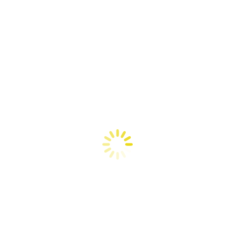
,
Cuidado de la piel
,
Remedios de la abuela
,
Salud natural
Por
admin
5 j
 sido la cera de las colmenas protegiendo el néctar de vida, que era la 
uctos de uso personal, de ahí se…