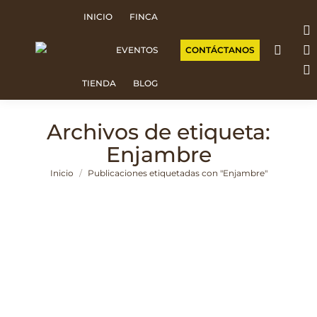
INICIO
FINCA
F
CONTÁCTANOS
EVENTOS
p
I
o
p
W
TIENDA
BLOG
in
o
p
n
in
o
Archivos de etiqueta:
w
n
in
Enjambre
w
n
Estás aquí:
Inicio
Publicaciones etiquetadas con "Enjambre"
w