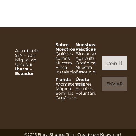
Sobre
Nuestras
Nosotros
Prácticas
Ajumbuela
Quiénes
Bioconstrucción
S/N – San
somos
Agricultura
Miguel de
Nuestra
Orgánica
Urcuquí
Finca
Nuestra
Ibarra –
Instalaciones
Comunidad
Ecuador
Tienda
Únete
Aromaterapia
Talleres
Mágica
Eventos
Semillas
Voluntariado
Orgánicas
©2025 Finca Shungo Tola - Creado por
Knowmad