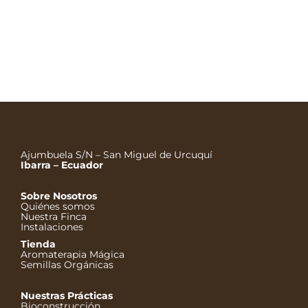
Cuando escuché hablar sobre el colágeno en una
crema de uso diario, me puse a investigar y supe
sobre su naturaleza de proteína y carbohidrato, que
se encuentra básicamente en los vertebrados y nos
permite, entre otras cosas, almacenar energía
elástica, es decir, en términos dérmicos perder en
menos tiempo las marcas provocadas por su…
Ajumbuela S/N – San Miguel de Urcuquí
Ibarra – Ecuador
Sobre Nosotros
Quiénes somos
Nuestra Finca
Instalaciones
Tienda
Aromaterapia Mágica
Semillas Orgánicas
Nuestras Prácticas
Bioconstrucción