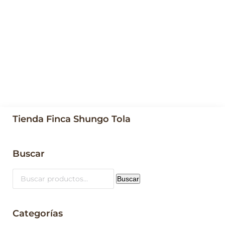
Zanahoria negra – Daucus carota sativus var. atrorubens
$
1.50
Esta variedad proviene de Turquía y Oriente Medio.
Necesita un suelo franco arenoso, con abundante abono
orgánico.
Añadir al carrito
Tienda Finca Shungo Tola
Buscar
Buscar
por:
Buscar
Categorías