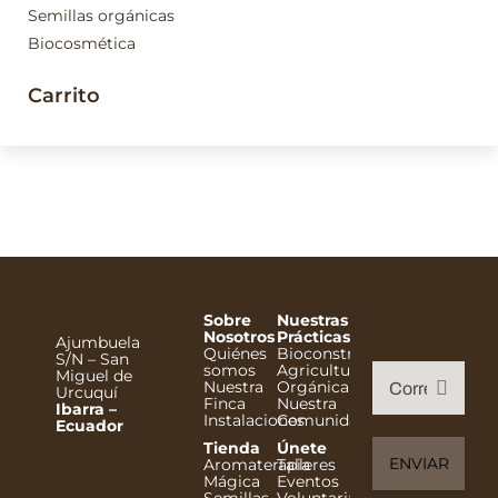
Semillas orgánicas
Biocosmética
Carrito
Sobre
Nuestras
Nosotros
Prácticas
Ajumbuela
Quiénes
Bioconstrucción
S/N – San
somos
Agricultura
Miguel de
Nuestra
Orgánica
Urcuquí
Finca
Nuestra
Ibarra –
Instalaciones
Comunidad
Ecuador
Tienda
Únete
Aromaterapia
Talleres
Mágica
Eventos