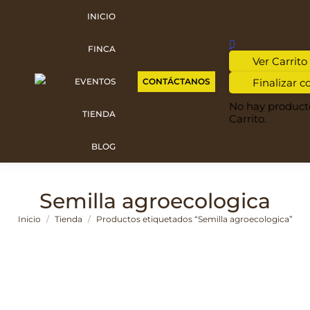
INICIO
FINCA
Ver Carrito
CONTÁCTANOS
Finalizar 
EVENTOS
No hay producto
TIENDA
Carrito.
BLOG
Semilla agroecologica
Estás aquí:
Inicio
Tienda
Productos etiquetados “Semilla agroecologica”