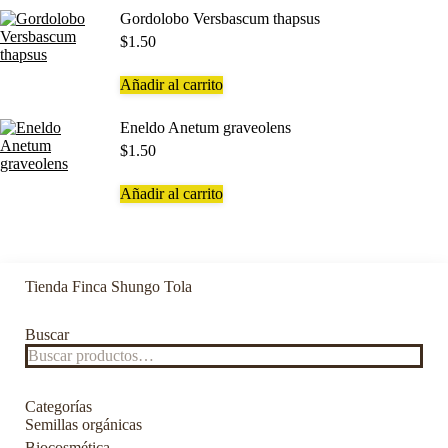
Gordolobo Versbascum thapsus
$
1.50
Añadir al carrito
Eneldo Anetum graveolens
$
1.50
Añadir al carrito
Tienda Finca Shungo Tola
Buscar
Categorías
Semillas orgánicas
Biocosmética