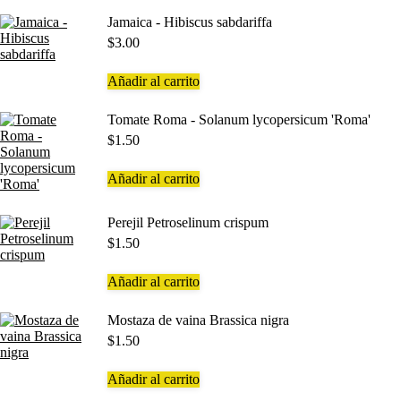
Jamaica - Hibiscus sabdariffa
$
3.00
Añadir al carrito
Tomate Roma - Solanum lycopersicum 'Roma'
$
1.50
Añadir al carrito
Perejil Petroselinum crispum
$
1.50
Añadir al carrito
Mostaza de vaina Brassica nigra
$
1.50
Añadir al carrito