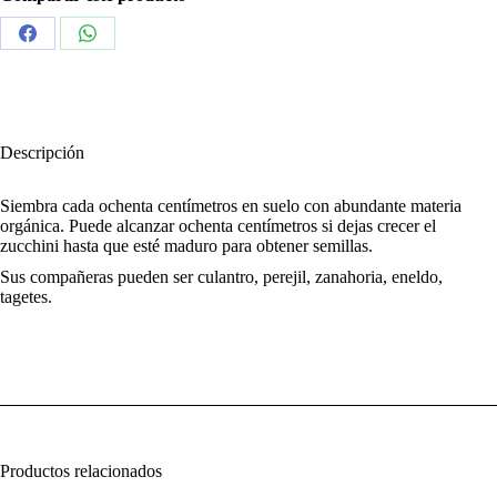
Share
Share
on
on
Facebook
WhatsApp
Descripción
Siembra cada ochenta centímetros en suelo con abundante materia
orgánica. Puede alcanzar ochenta centímetros si dejas crecer el
zucchini hasta que esté maduro para obtener semillas.
Sus compañeras pueden ser culantro, perejil, zanahoria, eneldo,
tagetes.
Productos relacionados