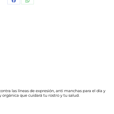
Angelina
Share
Share
SPF15
-
on
on
40gr.
Facebook
WhatsApp
cantidad
contra las líneas de expresión, anti manchas para el día y
y orgánica que cuidará tu rostro y tu salud.