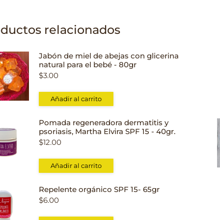
ductos relacionados
Jabón de miel de abejas con glicerina
natural para el bebé - 80gr
$
3.00
Añadir al carrito
Pomada regeneradora dermatitis y
psoriasis, Martha Elvira SPF 15 - 40gr.
$
12.00
Añadir al carrito
Repelente orgánico SPF 15- 65gr
$
6.00