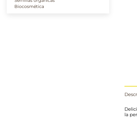
Semillas orgánicas
Biocosmética
Descr
Delic
la pe