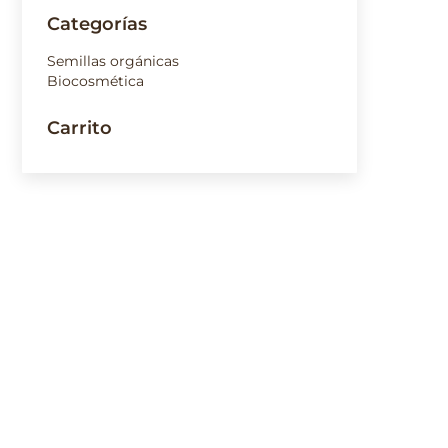
Categorías
Semillas orgánicas
Ají r
Biocosmética
pube
$
1.50
Carrito
Origi
ají e
en Ec
En M
chile
Sumam
ingre
mayor
tradi
crece
tiene
eso c
tutor.
pero 
temp
buena
tomat
solan
bien 
alcac