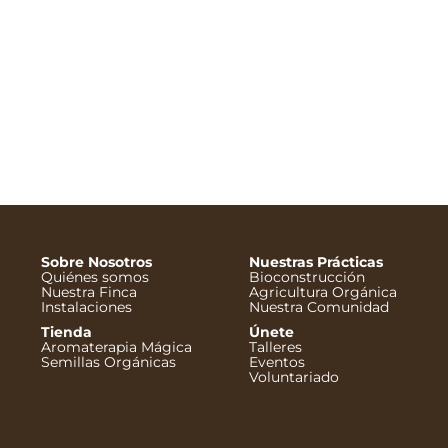
as del huerto con
ción de cebollas y
adir al carrito
Sobre Nosotros
Nuestras Prácticas
Quiénes somos
Bioconstrucción
Nuestra Finca
Agricultura Orgánica
Instalaciones
Nuestra Comunidad
Tienda
Únete
Aromaterapia Mágica
Talleres
Semillas Orgánicas
Eventos
Voluntariado