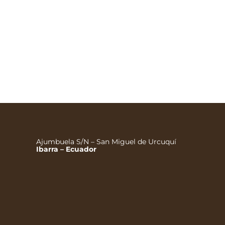
plant
excep
ajos.
Añ
Ajumbuela S/N – San Miguel de Urcuquí
Ibarra – Ecuador