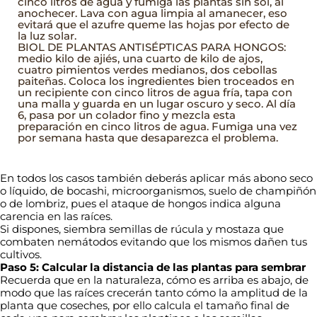
cinco litros de agua y fumiga las plantas sin sol, al
anochecer. Lava con agua limpia al amanecer, eso
evitará que el azufre queme las hojas por efecto de
la luz solar.
BIOL DE PLANTAS ANTISÉPTICAS PARA HONGOS:
medio kilo de ajiés, una cuarto de kilo de ajos,
cuatro pimientos verdes medianos, dos cebollas
paiteñas. Coloca los ingredientes bien troceados en
un recipiente con cinco litros de agua fría, tapa con
una malla y guarda en un lugar oscuro y seco. Al día
6, pasa por un colador fino y mezcla esta
preparación en cinco litros de agua. Fumiga una vez
por semana hasta que desaparezca el problema.
En todos los casos también deberás aplicar más abono seco
o líquido, de bocashi, microorganismos, suelo de champiñón
o de lombriz, pues el ataque de hongos indica alguna
carencia en las raíces.
Si dispones, siembra semillas de rúcula y mostaza que
combaten nemátodos evitando que los mismos dañen tus
cultivos.
Paso 5: Calcular la distancia de las plantas para sembrar
Recuerda que en la naturaleza, cómo es arriba es abajo, de
modo que las raíces crecerán tanto cómo la amplitud de la
planta que coseches, por ello calcula el tamaño final de