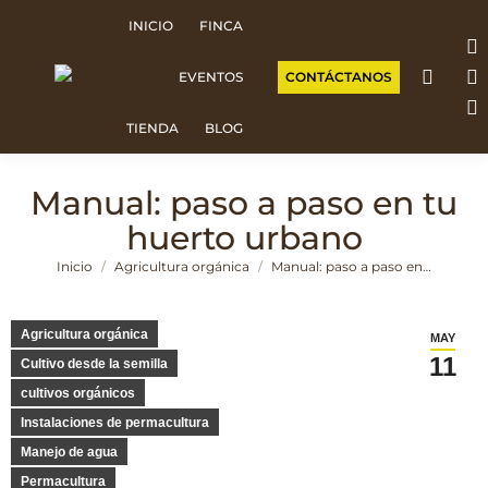
INICIO
FINCA
F
CONTÁCTANOS
EVENTOS
p
I
o
p
W
TIENDA
BLOG
in
o
p
n
in
o
Manual: paso a paso en tu
w
n
in
huerto urbano
w
n
Estás aquí:
Inicio
Agricultura orgánica
Manual: paso a paso en…
w
Agricultura orgánica
MAY
11
Cultivo desde la semilla
cultivos orgánicos
Instalaciones de permacultura
Manejo de agua
Permacultura