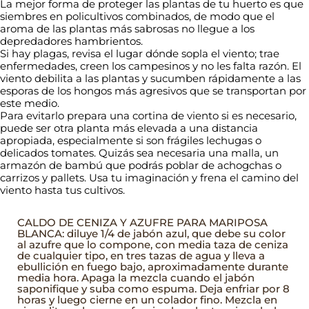
La mejor forma de proteger las plantas de tu huerto es que
siembres en policultivos combinados, de modo que el
aroma de las plantas más sabrosas no llegue a los
depredadores hambrientos.
Si hay plagas, revisa el lugar dónde sopla el viento; trae
enfermedades, creen los campesinos y no les falta razón. El
viento debilita a las plantas y sucumben rápidamente a las
esporas de los hongos más agresivos que se transportan por
este medio.
Para evitarlo prepara una cortina de viento si es necesario,
puede ser otra planta más elevada a una distancia
apropiada, especialmente si son frágiles lechugas o
delicados tomates. Quizás sea necesaria una malla, un
armazón de bambú que podrás poblar de achogchas o
carrizos y pallets. Usa tu imaginación y frena el camino del
viento hasta tus cultivos.
CALDO DE CENIZA Y AZUFRE PARA MARIPOSA
BLANCA: diluye 1/4 de jabón azul, que debe su color
al azufre que lo compone, con media taza de ceniza
de cualquier tipo, en tres tazas de agua y lleva a
ebullición en fuego bajo, aproximadamente durante
media hora. Apaga la mezcla cuando el jabón
saponifique y suba como espuma. Deja enfriar por 8
horas y luego cierne en un colador fino. Mezcla en