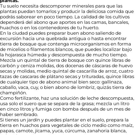
plantas.
Tu suelo necesita descomponer minerales para que las
plantas puedan tomarlos y producir la deliciosa comida que
podrás saborear en poco tiempo. La calidad de los cultivos
dependerá del abono que aportes en las camas, bancales,
huachos o en los contenedores de tu huerto.
En la ciudad puedes preparar buen abono saliendo de
excursión hacia una quebrada antigua o hasta encontrar
tierra de bosque que contenga microorganismos en forma
de micelios o filamentos blancos, que puedes localizar bajo
la hojarasca húmeda y descompuesta de mucho tiempo.
Mezcla un quintal de tierra de bosque con quince libras de
carbón y ceniza molidas, dos docenas de cáscaras de huevo
secas y molidas, medio quintal de cascarilla de arroz, cuatro
tazas de cascaras de plátano secas y trituradas, quince libras
de cualquier tipo de abono animal bien seco: gallinaza,
caballo, vaca, cuy, o bien abono de lombriz, quizás tierra de
champiñón.
Como fertilizante, haz una solución de leche descompuesta,
usa solo el suero que se separa de la grasa; mezcla un litro
en cinco litros y fumiga con bomba después de un mes de
haber sembrado.
Si tienes un jardín y puedes plantar en el suelo, prepara la
tierra en huachos para vegetales de ciclo medio como maíz,
papas, camote, jícama, yuca, cúrcuma, zanahoria blanca,