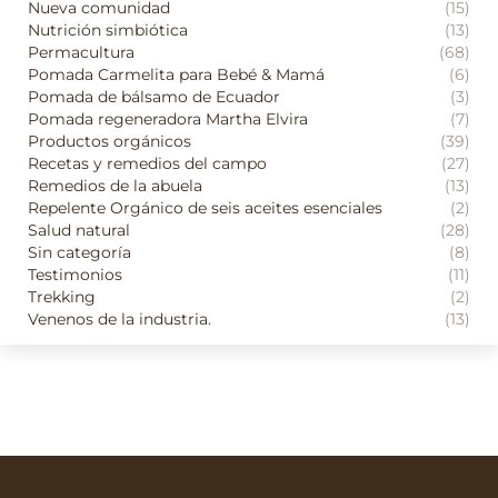
Nueva comunidad
(15)
Nutrición simbiótica
(13)
Permacultura
(68)
Pomada Carmelita para Bebé & Mamá
(6)
Pomada de bálsamo de Ecuador
(3)
Pomada regeneradora Martha Elvira
(7)
Productos orgánicos
(39)
Recetas y remedios del campo
(27)
Remedios de la abuela
(13)
Repelente Orgánico de seis aceites esenciales
(2)
Salud natural
(28)
Sin categoría
(8)
Testimonios
(11)
Trekking
(2)
Venenos de la industria.
(13)