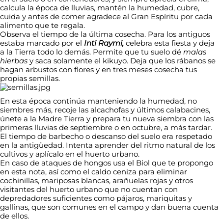
calcula la época de lluvias, mantén la humedad, cubre,
cuida y antes de comer agradece al Gran Espíritu por cada
alimento que te regala.
Observa el tiempo de la última cosecha. Para los antiguos
estaba marcado por el
Inti Raymi,
celebra esta fiesta y deja
a la Tierra todo lo demás. Permite que tu suelo dé
malas
hierbas
y saca solamente el kikuyo. Deja que los rábanos se
hagan arbustos con flores y en tres meses cosecha tus
propias semillas.
En esta época continúa manteniendo la humedad, no
siembres más, recoje las alcachofas y últimos calabacines,
únete a la Madre Tierra y prepara tu nueva siembra con las
primeras lluvias de septiembre o en octubre, a más tardar.
El tiempo de barbecho o descanso del suelo era respetado
en la antigüedad. Intenta aprender del ritmo natural de los
cultivos y aplícalo en el huerto urbano.
En caso de ataques de hongos usa el Biol que te propongo
en esta nota, así como el caldo ceniza para eliminar
cochinillas, mariposas blancas, arañuelas rojas y otros
visitantes del huerto urbano que no cuentan con
depredadores suficientes como pájaros, mariquitas y
gallinas, que son comunes en el campo y dan buena cuenta
de ellos.