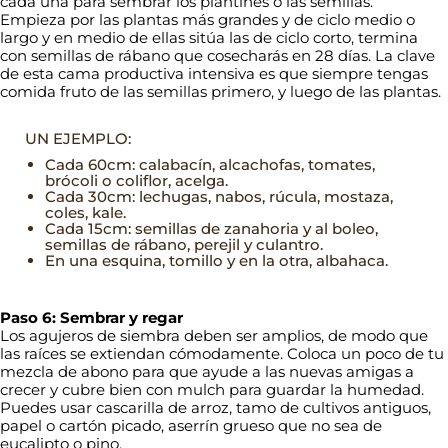
cada una para sembrar los plantines o las semillas.
Empieza por las plantas más grandes y de ciclo medio o
largo y en medio de ellas sitúa las de ciclo corto, termina
con semillas de rábano que cosecharás en 28 días. La clave
de esta cama productiva intensiva es que siempre tengas
comida fruto de las semillas primero, y luego de las plantas.
UN EJEMPLO:
Cada 60cm: calabacín, alcachofas, tomates,
brócoli o coliflor, acelga.
Cada 30cm: lechugas, nabos, rúcula, mostaza,
coles, kale.
Cada 15cm: semillas de zanahoria y al boleo,
semillas de rábano, perejil y culantro.
En una esquina, tomillo y en la otra, albahaca.
Paso 6: Sembrar y regar
Los agujeros de siembra deben ser amplios, de modo que
las raíces se extiendan cómodamente. Coloca un poco de tu
mezcla de abono para que ayude a las nuevas amigas a
crecer y cubre bien con mulch para guardar la humedad.
Puedes usar cascarilla de arroz, tamo de cultivos antiguos,
papel o cartón picado, aserrín grueso que no sea de
eucalipto o pino.