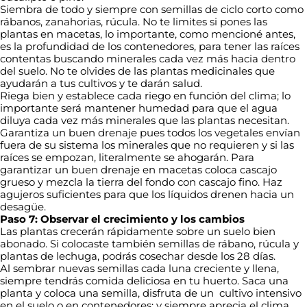
Siembra de todo y siempre con semillas de ciclo corto como
rábanos, zanahorias, rúcula. No te limites si pones las
plantas en macetas, lo importante, como mencioné antes,
es la profundidad de los contenedores, para tener las raíces
contentas buscando minerales cada vez más hacia dentro
del suelo. No te olvides de las plantas medicinales que
ayudarán a tus cultivos y te darán salud.
Riega bien y establece cada riego en función del clima; lo
importante será mantener humedad para que el agua
diluya cada vez más minerales que las plantas necesitan.
Garantiza un buen drenaje pues todos los vegetales envían
fuera de su sistema los minerales que no requieren y si las
raíces se empozan, literalmente se ahogarán. Para
garantizar un buen drenaje en macetas coloca cascajo
grueso y mezcla la tierra del fondo con cascajo fino. Haz
agujeros suficientes para que los líquidos drenen hacia un
desagüe.
Paso 7: Observar el crecimiento y los cambios
Las plantas crecerán rápidamente sobre un suelo bien
abonado. Si colocaste también semillas de rábano, rúcula y
plantas de lechuga, podrás cosechar desde los 28 días.
Al sembrar nuevas semillas cada luna creciente y llena,
siempre tendrás comida deliciosa en tu huerto. Saca una
planta y coloca una semilla, disfruta de un cultivo intensivo
en el suelo o en contenedores; y siempre aprecia el clima,