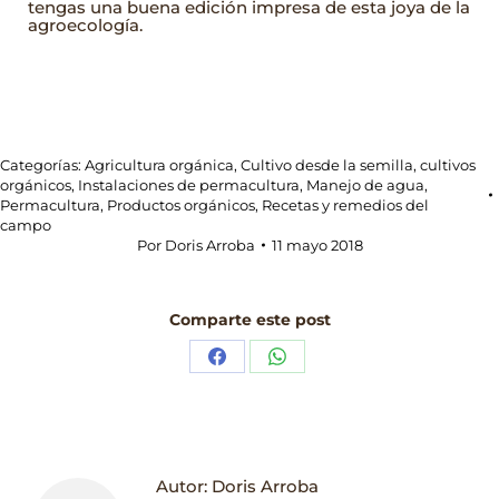
tengas una buena edición impresa de esta joya de la
agroecología.
Categorías:
Agricultura orgánica
,
Cultivo desde la semilla
,
cultivos
orgánicos
,
Instalaciones de permacultura
,
Manejo de agua
,
Permacultura
,
Productos orgánicos
,
Recetas y remedios del
campo
Por
Doris Arroba
11 mayo 2018
Comparte este post
Share
Share
on
on
Facebook
WhatsApp
Autor:
Doris Arroba