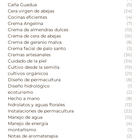
Caña Guadua
(5)
Cera virgen de abejas
(24)
Cocinas eficientes
(4)
Crema Angelina
(7)
Crema de almendras dulces
(10)
Crema de cera de abejas
(16)
Crema de geranio malva
(8)
Crema facial de palo santo
(3)
Cremas artesanales
(36)
Cuidado de la piel
(34)
Cultivo desde la semilla
(19)
cultivos orgánicos
(21)
Diseño de permacultura
(8)
Diseño hidrológico
(1)
ecoturismo
(2)
Hecho a mano
(8)
hidrolatos y aguas florales
(13)
Instalaciones de permacultura
(22)
Manejo de agua
(15)
Manejo de energía
(4)
montañismo
(1)
Notas de aromaterapia
(2)