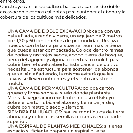
entre otros.
Construye camas de cultivo, bancales, camas de doble
excavación o camas calientes para contener el abono y la
cobertura de los cultivos más delicados.
UNA CAMA DE DOBLE EXCAVACIÓN: caba con un
pala afilada, azadón y barra, un agujero de 2 metros
por 1,20 y 60 centímetros de profundidad. Realiza
huecos con la barra para suavizar aún más la tierra
que pueda estar compactada. Coloca dentro ramas
de podas y rastrojos secos, abono, tierra de bosque,
tierra del agujero y alguna cobertura o mulch para
cubrir bien el suelo abierto. Este bancal de cultivo
necesita una estructura para sostener los abonos
que se irán añadiendo, la misma evitará que las
lluvias se lleven nutrientes y el viento arrastre el
mulch.
UNA CAMA DE PERMACULTURA: coloca cartón
grueso y firme sobre el suelo donde plantarás.
Morirá la vegetación existente, incluso el kikuyo.
Sobre el cartón ubica el abono y tierra de jardín,
cubre con rastrojo seco y siembra.
SIEMBRA EN HUACHOS: realiza montículos de tierra
abonada y coloca las semillas o plantas en la parte
superior.
UNA ESPIRAL DE PLANTAS MEDICINALES: si tienes
espacio suficiente prepara un espiral que te