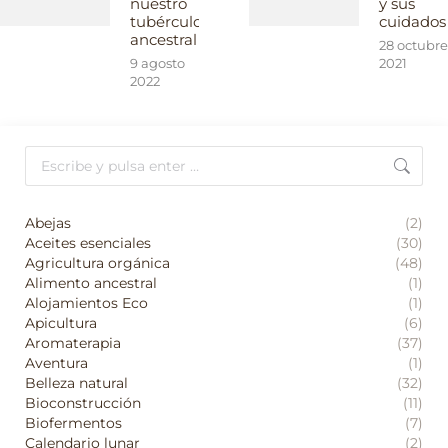
nuestro
y sus
tubérculo
cuidados
ancestral
28 octubre
9 agosto
2021
2022
Buscar:
Abejas
(2)
Aceites esenciales
(30)
Agricultura orgánica
(48)
Alimento ancestral
(1)
Alojamientos Eco
(1)
Apicultura
(6)
Aromaterapia
(37)
Aventura
(1)
Belleza natural
(32)
Bioconstrucción
(11)
Biofermentos
(7)
Calendario lunar
(2)