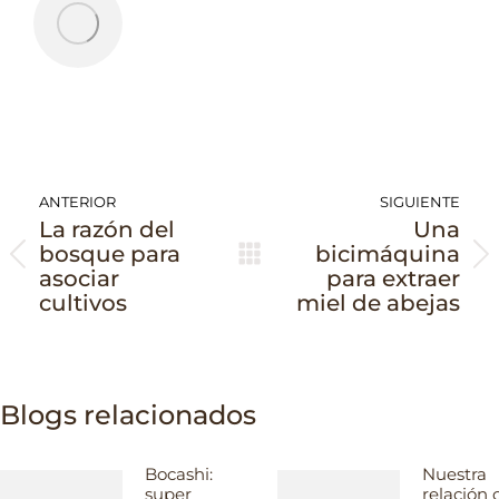
Navegación
ANTERIOR
SIGUIENTE
entre
La razón del
Una
publicaciones
bosque para
bicimáquina
Publicación
Publicación
asociar
para extraer
anterior:
siguiente:
cultivos
miel de abejas
Blogs relacionados
Bocashi:
Nuestra
super
relación 