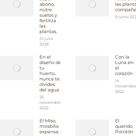
abono,
las plant
nutre
compañe
suelos y
9 junio 20
fertiliza
las
plantas.
21 julio
2026
En el
Con la
diseño de
Luna en
tu
el
huerto,
corazón
nunca te
14
olvides
noviembr
del agua
2022
25
noviembre
2022
El Miso,
El
mirabilis
querido
expansa,
Porotón