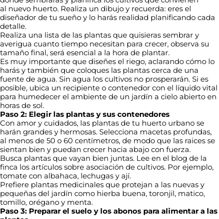
al nuevo huerto. Realiza un dibujo y recuerda: eres el
diseñador de tu sueño y lo harás realidad planificando cada
detalle.
Realiza una lista de las plantas que quisieras sembrar y
averigua cuanto tiempo necesitan para crecer, observa su
tamaño final, será esencial a la hora de plantar.
Es muy importante que diseñes el riego, aclarando cómo lo
harás y también que coloques las plantas cerca de una
fuente de agua. Sin agua los cultivos no prosperarán. Si es
posible, ubica un recipiente o contenedor con el líquido vital
para humedecer el ambiente de un jardín a cielo abierto en
horas de sol.
Paso 2: Elegir las plantas y sus contenedores
Con amor y cuidados, las plantas de tu huerto urbano se
harán grandes y hermosas. Selecciona macetas profundas,
al menos de 50 o 60 centímetros, de modo que las raices se
sientan bien y puedan crecer hacia abajo con fuerza.
Busca plantas que vayan bien juntas. Lee en el blog de la
finca los artículos sobre asociación de cultivos. Por ejemplo,
tomate con albahaca, lechugas y ají.
Prefiere plantas medicinales que protejan a las nuevas y
pequeñas del jardín como hierba buena, toronjil, matico,
tomillo, orégano y menta.
Paso 3: Preparar el suelo y los abonos para alimentar a las