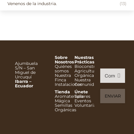
Venenos de la industria.
(13)
Sobre
Nuestras
Nosotros
Prácticas
Ajumbuela
Quiénes
Bioconstrucción
S/N – San
somos
Agricultura
Miguel de
Nuestra
Orgánica
Urcuquí
Finca
Nuestra
Ibarra –
Instalaciones
Comunidad
Ecuador
Tienda
Únete
Aromaterapia
Talleres
Mágica
Eventos
Semillas
Voluntariado
Orgánicas