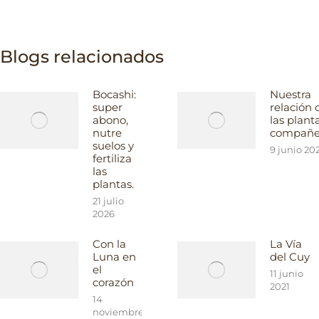
Blogs relacionados
Bocashi:
Nuestra
super
relación 
abono,
las plant
nutre
compañe
suelos y
9 junio 20
fertiliza
las
plantas.
21 julio
2026
Con la
La Vía
Luna en
del Cuy
el
11 junio
corazón
2021
14
noviembre