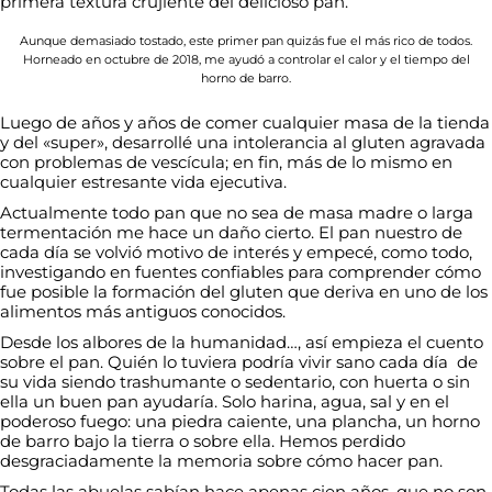
primera textura crujiente del delicioso pan.
Aunque demasiado tostado, este primer pan quizás fue el más rico de todos.
Horneado en octubre de 2018, me ayudó a controlar el calor y el tiempo del
horno de barro.
Luego de años y años de comer cualquier masa de la tienda
y del «super», desarrollé una intolerancia al gluten agravada
con problemas de vescícula; en fin, más de lo mismo en
cualquier estresante vida ejecutiva.
Actualmente todo pan que no sea de masa madre o larga
termentación me hace un daño cierto. El pan nuestro de
cada día se volvió motivo de interés y empecé, como todo,
investigando en fuentes confiables para comprender cómo
fue posible la formación del gluten que deriva en uno de los
alimentos más antiguos conocidos.
Desde los albores de la humanidad…, así empieza el cuento
sobre el pan. Quién lo tuviera podría vivir sano cada día de
su vida siendo trashumante o sedentario, con huerta o sin
ella un buen pan ayudaría. Solo harina, agua, sal y en el
poderoso fuego: una piedra caiente, una plancha, un horno
de barro bajo la tierra o sobre ella. Hemos perdido
desgraciadamente la memoria sobre cómo hacer pan.
Todas las abuelas sabían hace apenas cien años, que no son