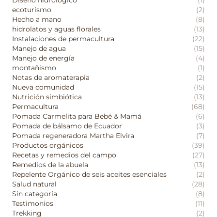
Diseño hidrológico
(1)
ecoturismo
(2)
Hecho a mano
(8)
hidrolatos y aguas florales
(13)
Instalaciones de permacultura
(22)
Manejo de agua
(15)
Manejo de energía
(4)
montañismo
(1)
Notas de aromaterapia
(2)
Nueva comunidad
(15)
Nutrición simbiótica
(13)
Permacultura
(68)
Pomada Carmelita para Bebé & Mamá
(6)
Pomada de bálsamo de Ecuador
(3)
Pomada regeneradora Martha Elvira
(7)
Productos orgánicos
(39)
Recetas y remedios del campo
(27)
Remedios de la abuela
(13)
Repelente Orgánico de seis aceites esenciales
(2)
Salud natural
(28)
Sin categoría
(8)
Testimonios
(11)
Trekking
(2)