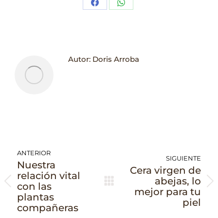
Share
Share
on
on
Facebook
WhatsApp
Autor:
Doris Arroba
Navegación
ANTERIOR
entre
SIGUIENTE
Nuestra
Cera virgen de
publicaciones
relación vital
abejas, lo
Publicación
Publicación
con las
mejor para tu
anterior:
siguiente:
plantas
piel
compañeras