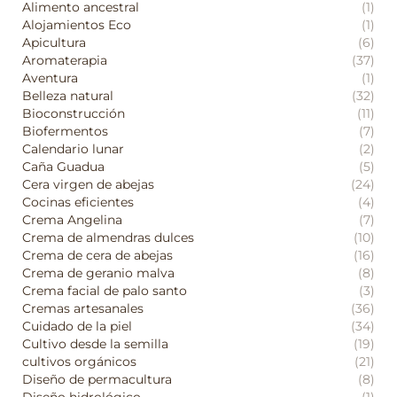
Alimento ancestral
(1)
Alojamientos Eco
(1)
Apicultura
(6)
Aromaterapia
(37)
Aventura
(1)
Belleza natural
(32)
Bioconstrucción
(11)
Biofermentos
(7)
Calendario lunar
(2)
Caña Guadua
(5)
Cera virgen de abejas
(24)
Cocinas eficientes
(4)
Crema Angelina
(7)
Crema de almendras dulces
(10)
Crema de cera de abejas
(16)
Crema de geranio malva
(8)
Crema facial de palo santo
(3)
Cremas artesanales
(36)
Cuidado de la piel
(34)
Cultivo desde la semilla
(19)
cultivos orgánicos
(21)
Diseño de permacultura
(8)