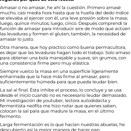
Amasar o no amasar, he ahí la cuestión. Primero amasé
mucho, casi media hora hasta que la huella del dedo índice
se elevaba al ejercer con él, una leve presión sobre la masa;
luego, quince minutos; luego, cinco. Después comprendí la
función de amasar para introducir aire de modo que actúen
las levaduras y formen el gluten; también, la necesidad de
amasar lo justo.
Otra manera, que hoy practico como buena permacultora,
es dejar que las levaduras hagan todo el trabajo. Solo amaso
para obtener una bola manejable y suave, sin grumos, con
una consistencia firme pero muy elástica.
Siempre vuelco la masa en una superficie ligeramente
enharinada que la hace más firme al amasar, pero
suficientemente húmeda para que pueda leudar bien.
La sal al final. Ésta inhibe el proceso, lo concluye y se usa
desde el inicio cuando no es neceesario leudar demasiado.
Mi investigación de youtuber, lectora autodidacta y
fermentista neófita me hizo notar que quienes saben,
colocan la sal para que madure la masa, en el último
fermento.
Larga fermentación es lo que hacían nuestras abuelas, he
descubierto así la mejor manera de hacer pan.