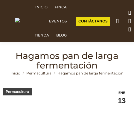
INICIO
FINCA
F
CONTÁCTANOS
EVENTOS
p
I
o
p
W
TIENDA
BLOG
in
o
p
n
in
o
Hagamos pan de larga
w
n
in
fermentación
w
n
Estás aquí:
Inicio
Permacultura
Hagamos pan de larga fermentación
w
Permacultura
ENE
13