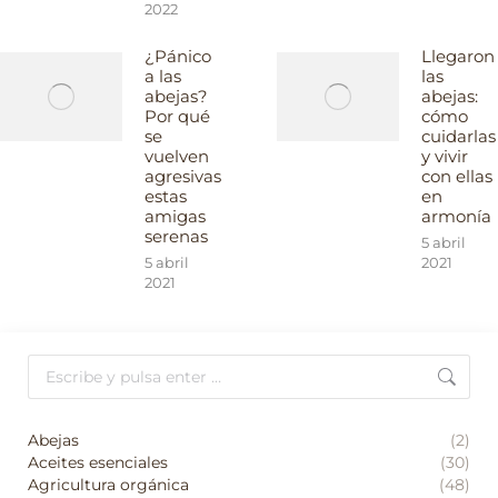
2022
¿Pánico
Llegaron
a las
las
abejas?
abejas:
Por qué
cómo
se
cuidarlas
vuelven
y vivir
agresivas
con ellas
estas
en
amigas
armonía
serenas
5 abril
5 abril
2021
2021
Buscar:
Abejas
(2)
Aceites esenciales
(30)
Agricultura orgánica
(48)