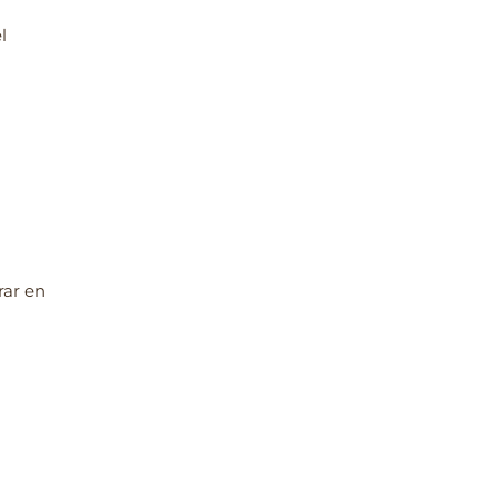
l
rar en