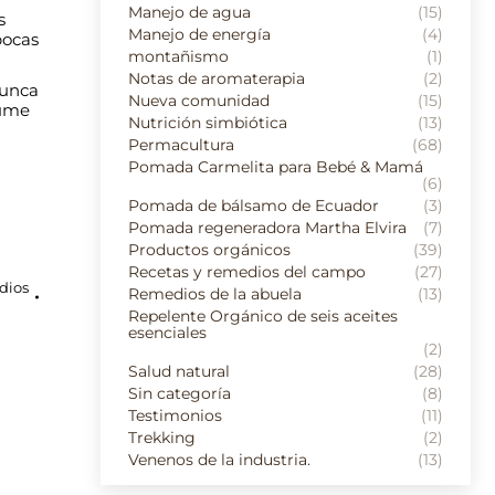
Manejo de agua
(15)
s
Manejo de energía
(4)
pocas
montañismo
(1)
Notas de aromaterapia
(2)
Nunca
Nueva comunidad
(15)
fume
Nutrición simbiótica
(13)
Permacultura
(68)
Pomada Carmelita para Bebé & Mamá
(6)
Pomada de bálsamo de Ecuador
(3)
Pomada regeneradora Martha Elvira
(7)
Productos orgánicos
(39)
Recetas y remedios del campo
(27)
dios
Remedios de la abuela
(13)
Repelente Orgánico de seis aceites
esenciales
(2)
Salud natural
(28)
Sin categoría
(8)
Testimonios
(11)
Trekking
(2)
Venenos de la industria.
(13)