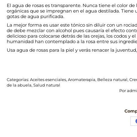
El agua de rosas es transparente. Nunca tiene el color de
orgánicas que se impregnan en el agua destilada. Tiene un
gotas de agua purificada.
La mejor forma es usar este tónico sin diluir con un rociad
de debe mezclar con alcohol pues causaría el efecto contr
delicioso para colocarse detrás de las orejas, los codos y 
humanidad han contemplado a la rosa entre sus ingredie
Usa agua de rosas para la piel y verás renacer la juventud, 
Categorías:
Aceites esenciales
,
Aromaterapia
,
Belleza natural
,
Cre
de la abuela
,
Salud natural
Por
adm
Compa