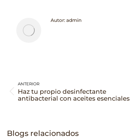
Autor:
admin
Navegación
entre
ANTERIOR
Haz tu propio desinfectante
Publicación
publicaciones
antibacterial con aceites esenciales
anterior:
Blogs relacionados