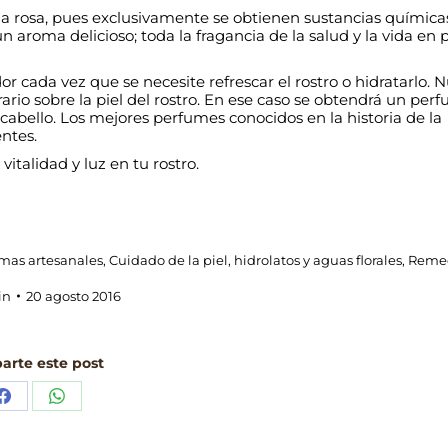
 la rosa, pues exclusivamente se obtienen sustancias química
 aroma delicioso; toda la fragancia de la salud y la vida en 
or cada vez que se necesite refrescar el rostro o hidratarlo. 
ario sobre la piel del rostro. En ese caso se obtendrá un per
el cabello. Los mejores perfumes conocidos en la historia de la
ntes.
vitalidad y luz en tu rostro.
mas artesanales
,
Cuidado de la piel
,
hidrolatos y aguas florales
,
Reme
in
20 agosto 2016
rte este post
Share
Share
on
on