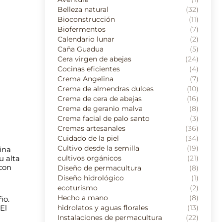
Belleza natural
(32)
Bioconstrucción
(11)
Biofermentos
(7)
Calendario lunar
(2)
Caña Guadua
(5)
Cera virgen de abejas
(24)
Cocinas eficientes
(4)
Crema Angelina
(7)
Crema de almendras dulces
(10)
Crema de cera de abejas
(16)
Crema de geranio malva
(8)
Crema facial de palo santo
(3)
Cremas artesanales
(36)
Cuidado de la piel
(34)
Cultivo desde la semilla
(19)
ina
u alta
cultivos orgánicos
(21)
 con
Diseño de permacultura
(8)
Diseño hidrológico
(1)
ecoturismo
(2)
Hecho a mano
(8)
ño.
El
hidrolatos y aguas florales
(13)
Instalaciones de permacultura
(22)