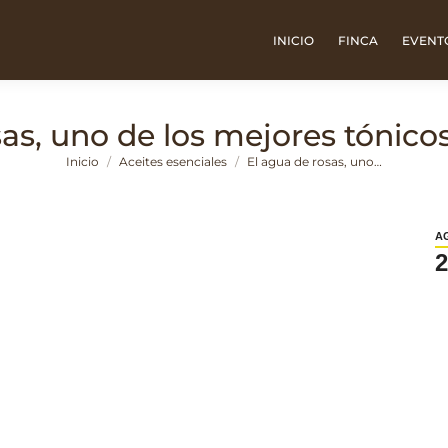
INICIO
FINCA
EVENT
as, uno de los mejores tónicos
Estás aquí:
Inicio
Aceites esenciales
El agua de rosas, uno…
A
2