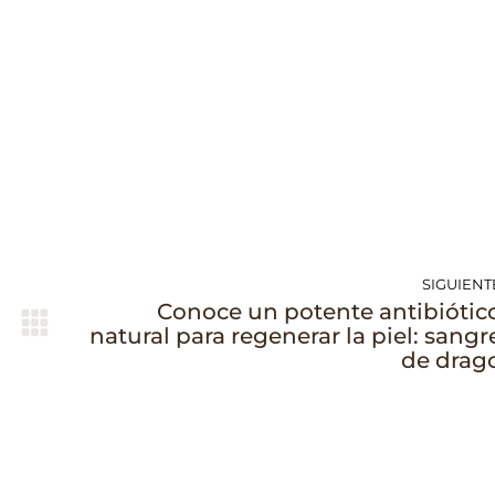
Facebook
WhatsApp
SIGUIENT
Conoce un potente antibiótic
Publicación
natural para regenerar la piel: sangr
siguiente:
de drag