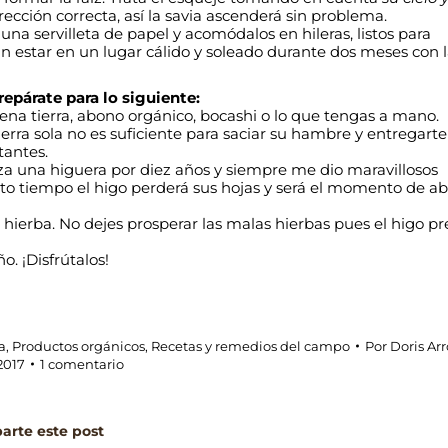
rección correcta, así la savia ascenderá sin problema.
na servilleta de papel y acomódalos en hileras, listos para
estar en un lugar cálido y soleado durante dos meses con 
repárate para lo siguiente:
ena tierra, abono orgánico, bocashi o lo que tengas a mano.
ierra sola no es suficiente para saciar su hambre y entregarte
tantes.
za una higuera por diez años y siempre me dio maravillosos
rto tiempo el higo perderá sus hojas y será el momento de a
e hierba. No dejes prosperar las malas hierbas pues el higo pr
o. ¡Disfrútalos!
a
,
Productos orgánicos
,
Recetas y remedios del campo
Por
Doris Ar
2017
1 comentario
rte este post