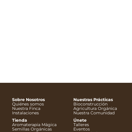
Sobre Nosotros
Nuestras Prácticas
Quiénes somos
Bioconstrucción
Nuestra Finca
Agricultura Orgánica
Instalaciones
Nuestra Comunidad
Tienda
Únete
Aromaterapia Mágica
Talleres
Semillas Orgánicas
Eventos