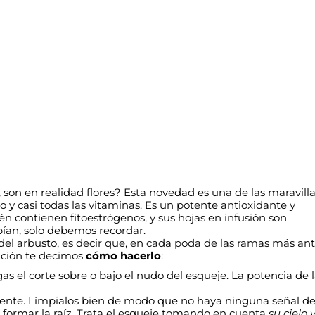
s, son en realidad flores? Esta novedad es una de las maravill
nio y casi todas las vitaminas. Es un potente antioxidante y
n contienen fitoestrógenos, y sus hojas en infusión son
abían, solo debemos recordar.
 del arbusto, es decir que, en cada poda de las ramas más an
ación te decimos
cómo hacerlo
:
 el corte sobre o bajo el nudo del esqueje. La potencia de 
ente. Límpialos bien de modo que no haya ninguna señal d
 formar la raíz. Trata el esqueje tomando en cuenta
su cielo 