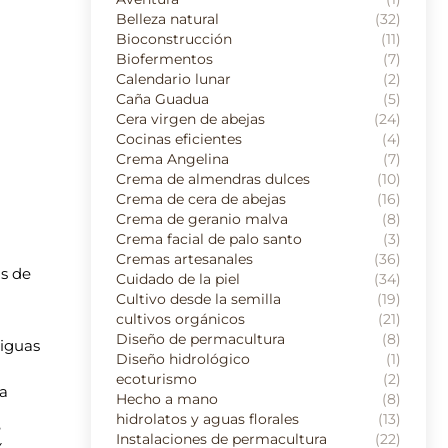
Belleza natural
(32)
Bioconstrucción
(11)
Biofermentos
(7)
Calendario lunar
(2)
Caña Guadua
(5)
Cera virgen de abejas
(24)
Cocinas eficientes
(4)
Crema Angelina
(7)
Crema de almendras dulces
(10)
Crema de cera de abejas
(16)
Crema de geranio malva
(8)
Crema facial de palo santo
(3)
Cremas artesanales
(36)
as de
Cuidado de la piel
(34)
Cultivo desde la semilla
(19)
cultivos orgánicos
(21)
Diseño de permacultura
(8)
tiguas
Diseño hidrológico
(1)
ecoturismo
(2)
la
Hecho a mano
(8)
hidrolatos y aguas florales
(13)
e
Instalaciones de permacultura
(22)
y