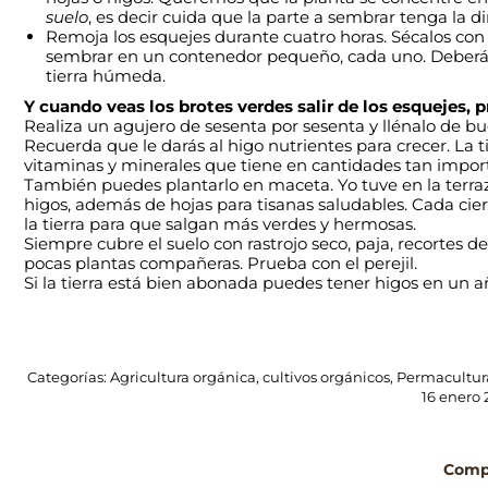
suelo
, es decir cuida que la parte a sembrar tenga la di
Remoja los esquejes durante cuatro horas. Sécalos con u
sembrar en un contenedor pequeño, cada uno. Deberán 
tierra húmeda.
Y cuando veas los brotes verdes salir de los esquejes, p
Realiza un agujero de sesenta por sesenta y llénalo de bu
Recuerda que le darás al higo nutrientes para crecer. La t
vitaminas y minerales que tiene en cantidades tan impor
También puedes plantarlo en maceta. Yo tuve en la terra
higos, además de hojas para tisanas saludables. Cada cie
la tierra para que salgan más verdes y hermosas.
Siempre cubre el suelo con rastrojo seco, paja, recortes d
pocas plantas compañeras. Prueba con el perejil.
Si la tierra está bien abonada puedes tener higos en un añ
Categorías:
Agricultura orgánica
,
cultivos orgánicos
,
Permacultur
16 enero 
Compa