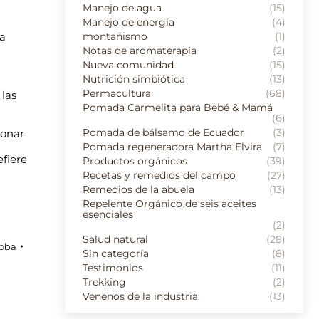
Manejo de agua
(15)
Manejo de energía
(4)
la
montañismo
(1)
Notas de aromaterapia
(2)
Nueva comunidad
(15)
Nutrición simbiótica
(13)
Permacultura
(68)
 las
Pomada Carmelita para Bebé & Mamá
(6)
Pomada de bálsamo de Ecuador
(3)
bonar
Pomada regeneradora Martha Elvira
(7)
efiere
Productos orgánicos
(39)
Recetas y remedios del campo
(27)
Remedios de la abuela
(13)
Repelente Orgánico de seis aceites
esenciales
(2)
Salud natural
(28)
roba
Sin categoría
(8)
Testimonios
(11)
Trekking
(2)
Venenos de la industria.
(13)