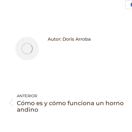
Autor:
Doris Arroba
Navegación
ANTERIOR
entre
Cómo es y cómo funciona un horno
Publicación
publicaciones
andino
anterior: