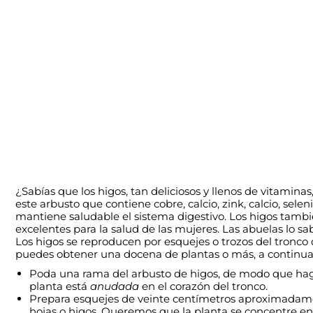
¿Sabías que los higos, tan deliciosos y llenos de vitamina
este arbusto que contiene cobre, calcio, zink, calcio, sele
mantiene saludable el sistema digestivo. Los higos tambié
excelentes para la salud de las mujeres. Las abuelas lo s
Los higos se reproducen por esquejes o trozos del tronco
puedes obtener una docena de plantas o más, a continu
Poda una rama del arbusto de higos, de modo que hagas
planta está
anudada
en el corazón del tronco.
Prepara esquejes de veinte centímetros aproximadam
hojas o higos. Queremos que la planta se concentre en