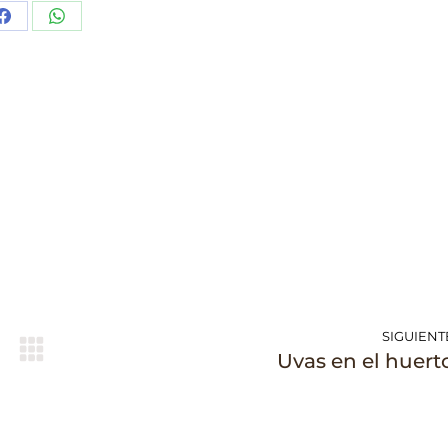
Share
Share
on
on
Facebook
WhatsApp
SIGUIENT
Publicación
Uvas en el huert
siguiente: