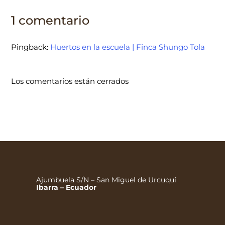
1 comentario
Pingback:
Huertos en la escuela | Finca Shungo Tola
Los comentarios están cerrados
Ajumbuela S/N – San Miguel de Urcuquí
Ibarra – Ecuador