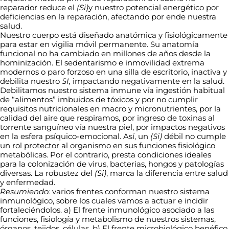
reparador reduce el
(Si)
y nuestro potencial energético por
deficiencias en la reparación, afectando por ende nuestra
salud.
Nuestro cuerpo está diseñado anatómica y fisiológicamente
para estar en vigilia móvil permanente. Su anatomía
funcional no ha cambiado en millones de años desde la
hominización. El sedentarismo e inmovilidad extrema
modernos o paro forzoso en una silla de escritorio, inactiva y
debilita nuestro
SI,
impactando negativamente en la salud.
Debilitamos nuestro sistema inmune vía ingestión habitual
de “alimentos” imbuidos de tóxicos y por no cumplir
requisitos nutricionales en macro y micronutrientes, por la
calidad del aire que respiramos, por ingreso de toxinas al
torrente sanguíneo vía nuestra piel, por impactos negativos
en la esfera psíquico-emocional. Así, un
(Si)
débil no cumple
un rol protector al organismo en sus funciones fisiológico
metabólicas. Por el contrario, presta condiciones ideales
para la colonización de virus, bacterias, hongos y patologías
diversas. La robustez del
(Si)
, marca la diferencia entre salud
y enfermedad.
Resumiendo:
varios frentes conforman nuestro sistema
inmunológico, sobre los cuales vamos a actuar e incidir
fortaleciéndolos. a) El frente inmunológico asociado a las
funciones, fisiología y metabolismo de nuestros sistemas,
órganos, tejidos, células. b) El frente microbiológico benéfico