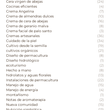
Cera virgen de abejas
(24)
Cocinas eficientes
(4)
Crema Angelina
(7)
Crema de almendras dulces
(10)
Crema de cera de abejas
(16)
Crema de geranio malva
(8)
Crema facial de palo santo
(3)
Cremas artesanales
(36)
Cuidado de la piel
(34)
Cultivo desde la semilla
(19)
cultivos orgánicos
(21)
Diseño de permacultura
(8)
Diseño hidrológico
(1)
ecoturismo
(2)
Hecho a mano
(8)
hidrolatos y aguas florales
(13)
Instalaciones de permacultura
(22)
Manejo de agua
(15)
Manejo de energía
(4)
montañismo
(1)
Notas de aromaterapia
(2)
Nueva comunidad
(15)
Nutrición simbiótica
(13)