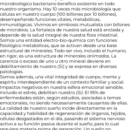
microbiológico bacteriano benéfico existente en todo
nuestro organismo. Hay 10 veces más microbiología que
células en nuestro cuerpo (100 billones por 10 billones),
desempeñando funciones vitales, metabólicas,
inmunológicas. Vivimos en simbiosis mutualista con billones
de microbios. La fortaleza de nuestra salud está anclada y
depende de la salud integral de nuestra flora intestinal.
Somos una entidad electro-bio-química con funciones
fisiológico metabólicas, que se activan desde una base
estructural de minerales. Todo ser vivo, incluido el humano,
en rigor, es una estructura de
minerales animados
. La
carencia o exceso de uno u otro mineral deviene en
debilitamiento de nuestro
(Si)
y se expresa en diversas
patologías.
Somos además, una vital integridad de cuerpo, mente y
espíritu interdependiente de un contexto familiar y social.
Impactos negativos en nuestra esfera emocional sensible,
incluido el estrés, debilitan nuestro
(Si)
. El 95% de
enfermedades están, según estudios, asociadas a temas
emocionales, no siendo necesariamente causantes de ellas.
La calidad de nuestro sueño incide directamente en la
capacidad y habilidad de regeneración de órganos, tejidos,
células desgastados en el día, pasando el sistema nervioso
activo a su función pasiva durante el sueño, para lo cual
requiere materia prima de reparación. Un sueño no