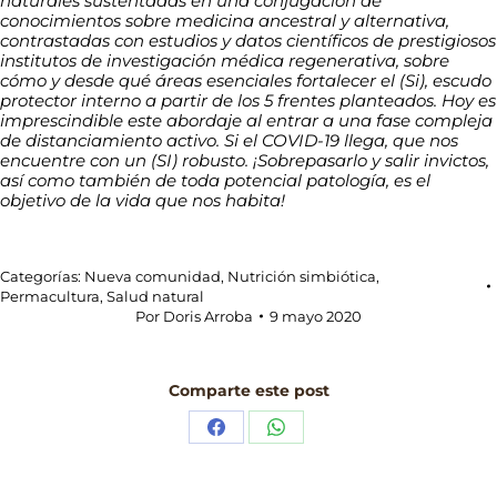
naturales sustentadas en una conjugación de
conocimientos sobre medicina ancestral y alternativa,
contrastadas con estudios y datos científicos de prestigiosos
institutos de investigación médica regenerativa, sobre
cómo y desde qué áreas esenciales fortalecer el (Si), escudo
protector interno a partir de los 5 frentes planteados. Hoy es
imprescindible este abordaje al entrar a una fase compleja
de distanciamiento activo. Si el COVID-19 llega, que nos
encuentre con un (SI) robusto. ¡Sobrepasarlo y salir invictos,
así como también de toda potencial patología, es el
objetivo de la vida que nos habita!
Categorías:
Nueva comunidad
,
Nutrición simbiótica
,
Permacultura
,
Salud natural
Por
Doris Arroba
9 mayo 2020
Comparte este post
Share
Share
on
on