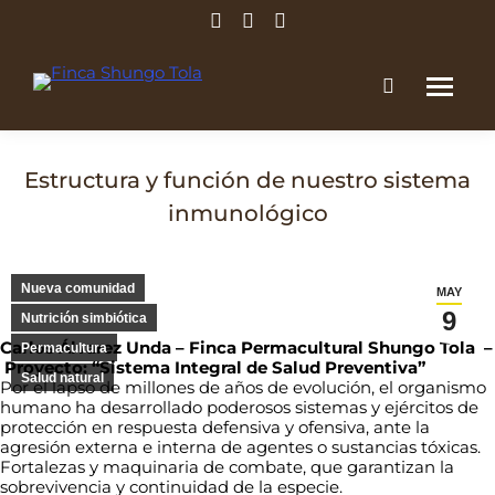
Facebook
Instagram
Whatsapp
page
page
page
opens
opens
opens
in
in
in
new
new
new
window
window
window
Estructura y función de nuestro sistema
inmunológico
Estás aquí:
Nueva comunidad
MAY
9
Nutrición simbiótica
Carlos Álvarez Unda –
Finca Permacultural Shungo Tola –
Permacultura
Proyecto: “Sistema Integral de Salud Preventiva”
Salud natural
Por el lapso de millones de años de evolución, el organismo
humano ha desarrollado poderosos sistemas y ejércitos de
protección en respuesta defensiva y ofensiva, ante la
agresión externa e interna de agentes o sustancias tóxicas.
Fortalezas y maquinaria de combate, que garantizan la
sobrevivencia y continuidad de la especie.