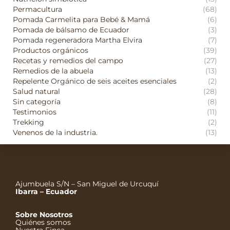
Permacultura
(68)
Pomada Carmelita para Bebé & Mamá
(6)
Pomada de bálsamo de Ecuador
(3)
Pomada regeneradora Martha Elvira
(7)
Productos orgánicos
(39)
Recetas y remedios del campo
(27)
Remedios de la abuela
(13)
Repelente Orgánico de seis aceites esenciales
(2)
Salud natural
(28)
Sin categoría
(8)
Testimonios
(11)
Trekking
(2)
Venenos de la industria.
(13)
Ajumbuela S/N – San Miguel de Urcuquí
Ibarra – Ecuador
Sobre Nosotros
Quiénes somos