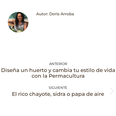
Facebook
WhatsApp
Autor:
Doris Arroba
Navegación
ANTERIOR
entre
Diseña un huerto y cambia tu estilo de vida
Publicación
publicaciones
con la Permacultura
anterior:
SIGUIENTE
Publicación
El rico chayote, sidra o papa de aire
siguiente: