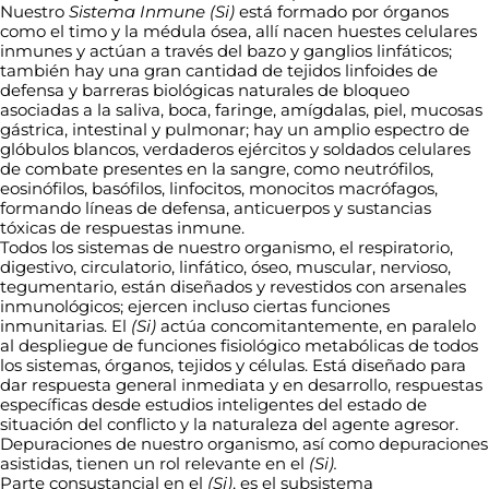
Nuestro
Sistema Inmune
(Si)
está formado por órganos
como el timo y la médula ósea, allí nacen huestes celulares
inmunes y actúan a través del bazo y ganglios linfáticos;
también hay una gran cantidad de tejidos linfoides de
defensa y barreras biológicas naturales de bloqueo
asociadas a la saliva, boca, faringe, amígdalas, piel, mucosas
gástrica, intestinal y pulmonar; hay un amplio espectro de
glóbulos blancos, verdaderos ejércitos y soldados celulares
de combate presentes en la sangre, como neutrófilos,
eosinófilos, basófilos, linfocitos, monocitos macrófagos,
formando líneas de defensa, anticuerpos y sustancias
tóxicas de respuestas inmune.
Todos los sistemas de nuestro organismo, el respiratorio,
digestivo, circulatorio, linfático, óseo, muscular, nervioso,
tegumentario, están diseñados y revestidos con arsenales
inmunológicos; ejercen incluso ciertas funciones
inmunitarias. El
(Si)
actúa concomitantemente, en paralelo
al despliegue de funciones fisiológico metabólicas de todos
los sistemas, órganos, tejidos y células. Está diseñado para
dar respuesta general inmediata y en desarrollo, respuestas
específicas desde estudios inteligentes del estado de
situación del conflicto y la naturaleza del agente agresor.
Depuraciones de nuestro organismo, así como depuraciones
asistidas, tienen un rol relevante en el
(Si).
Parte consustancial en el
(Si)
, es el subsistema