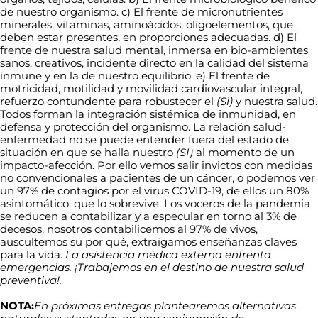
de nuestro organismo. c) El frente de micronutrientes
minerales, vitaminas, aminoácidos, oligoelementos, que
deben estar presentes, en proporciones adecuadas. d) El
frente de nuestra salud mental, inmersa en bio-ambientes
sanos, creativos, incidente directo en la calidad del sistema
inmune y en la de nuestro equilibrio. e) El frente de
motricidad, motilidad y movilidad cardiovascular integral,
refuerzo contundente para robustecer el
(Si)
y nuestra salud.
Todos forman la integración sistémica de inmunidad, en
defensa y protección del organismo. La relación salud-
enfermedad no se puede entender fuera del estado de
situación en que se halla nuestro
(SI)
al momento de un
impacto-afección. Por ello vemos salir invictos con medidas
no convencionales a pacientes de un cáncer, o podemos ver
un 97% de contagios por el virus COVID-19, de ellos un 80%
asintomático, que lo sobrevive. Los voceros de la pandemia
se reducen a contabilizar y a especular en torno al 3% de
decesos, nosotros contabilicemos al 97% de vivos,
auscultemos su por qué, extraigamos enseñanzas claves
para la vida.
La asistencia médica externa enfrenta
emergencias. ¡Trabajemos en el destino de nuestra salud
preventiva!.
NOTA:
En próximas entregas plantearemos alternativas